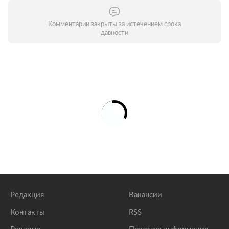
Комментарии закрыты за истечением срока
давности
Редакция
Вакансии
Контакты
RSS