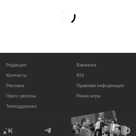
Редакция
Вакансии
Контакты
RSS
Реклама
Правовая информация
Пресс-релизы
Мини-игры
Техподдержка