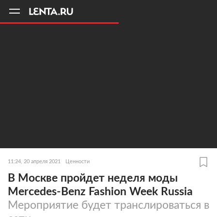
11
A
11:24, 20 апреля 2021
Ценности
В Москве пройдет неделя моды
Mercedes-Benz Fashion Week Russia
Мероприятие будет транслироваться в