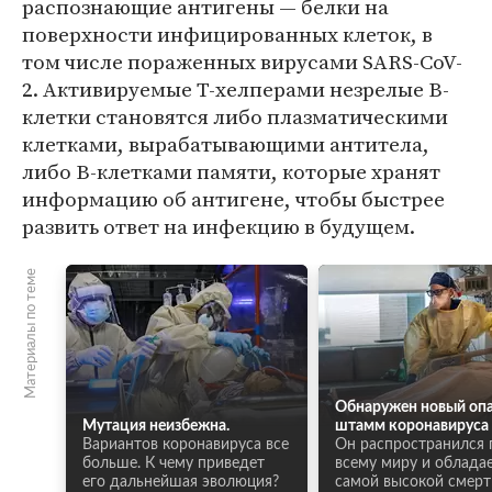
распознающие антигены — белки на
поверхности инфицированных клеток, в
том числе пораженных вирусами SARS-CoV-
2. Активируемые Т-хелперами незрелые B-
клетки становятся либо плазматическими
клетками, вырабатывающими антитела,
либо B-клетками памяти, которые хранят
информацию об антигене, чтобы быстрее
развить ответ на инфекцию в будущем.
Материалы по теме
Обнаружен новый оп
Мутация неизбежна.
штамм коронавируса 
Вариантов коронавируса все
Он распространился 
больше. К чему приведет
всему миру и облада
его дальнейшая эволюция?
самой высокой смер