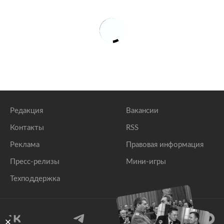
Редакция
Вакансии
Контакты
RSS
Реклама
Правовая информация
Пресс-релизы
Мини-игры
Техподдержка