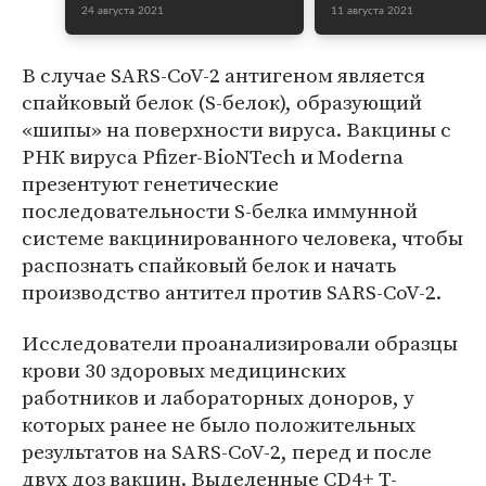
24 августа 2021
11 августа 2021
В случае SARS-CoV-2 антигеном является
спайковый белок (S-белок), образующий
«шипы» на поверхности вируса. Вакцины с
РНК вируса Pfizer-BioNTech и Moderna
презентуют генетические
последовательности S-белка иммунной
системе вакцинированного человека, чтобы
распознать спайковый белок и начать
производство антител против SARS-CoV-2.
Исследователи проанализировали образцы
крови 30 здоровых медицинских
работников и лабораторных доноров, у
которых ранее не было положительных
результатов на SARS-CoV-2, перед и после
двух доз вакцин. Выделенные CD4+ Т-