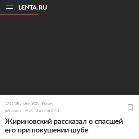
11
A
13:16, 28 апреля 2021
Россия
(обновлено: 19:23, 28 апреля 2021)
Жириновский рассказал о спасшей
его при покушении шубе