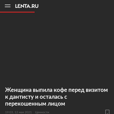
11
A
Женщина выпила кофе перед визитом
к дантисту и осталась с
перекошенным лицом
19:03, 12 мая 2021
Ценности