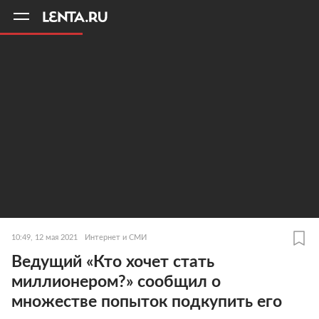
11
A
10:49, 12 мая 2021
Интернет и СМИ
Ведущий «Кто хочет стать
миллионером?» сообщил о
множестве попыток подкупить его