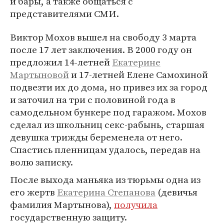
и бары, а также общаться с
представителями СМИ.
Виктор Мохов вышел на свободу 3 марта
после 17 лет заключения. В 2000 году он
предложил 14-летней
Екатерине
Мартыновой
и 17-летней Елене Самохиной
подвезти их до дома, но привез их за город
и заточил на три с половиной года в
самодельном бункере под гаражом. Мохов
сделал из школьниц секс-рабынь, старшая
девушка трижды беременела от него.
Спастись пленницам удалось, передав на
волю записку.
После выхода маньяка из тюрьмы одна из
его жертв
Екатерина Степанова
(девичья
фамилия Мартынова),
получила
государственную защиту.