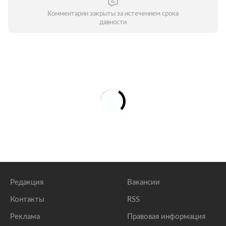
Комментарии закрыты за истечением срока
давности
Редакция
Вакансии
Контакты
RSS
Реклама
Правовая информация