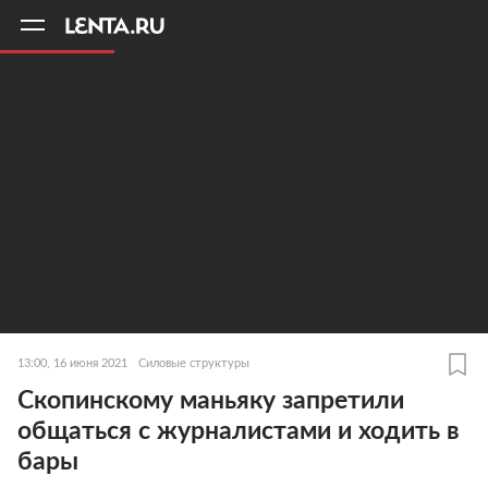
11
A
13:00, 16 июня 2021
Силовые структуры
Скопинскому маньяку запретили
общаться с журналистами и ходить в
бары