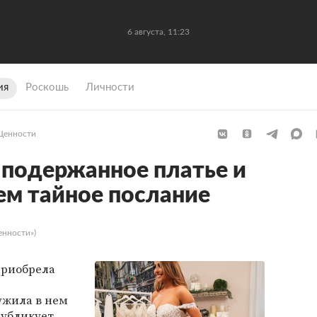
6 августа, 11:23
ия
Роскошь
Личности
Ценности
 подержанное платье и
ем тайное послание
енности»)
приобрела
ужила в нем
публикует