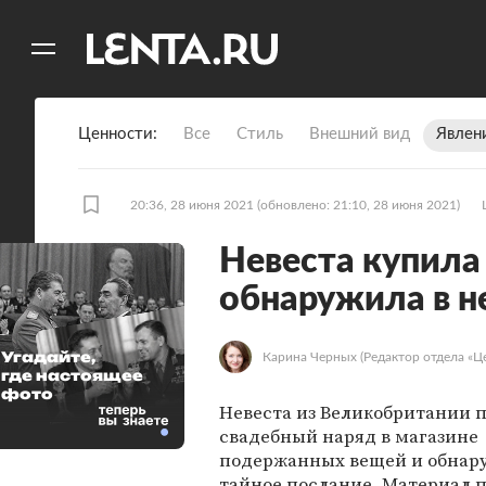
11
A
Ценности
Все
Стиль
Внешний вид
Явлен
20:36, 28 июня 2021
(обновлено: 21:10, 28 июня 2021)
Невеста купила
обнаружила в н
Угадайте,
Карина Черных
(Редактор отдела «Ц
где настоящее
фото
Невеста из Великобритании 
свадебный наряд в магазине
подержанных вещей и обнар
тайное послание. Материал 