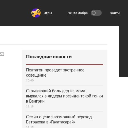
Игры
Лента добра
Войти
Последние новости
Пентагон проведет экстренное
совещание
10:40
Скрывающий боль дед из мема
вырвался в лидеры президентской гонки
в Венгрии
11:19
Семин оценил возможный переход
Батракова в «Галатасарай»
11:19