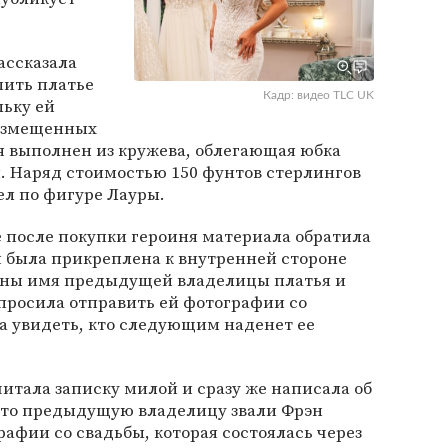
рассказала
пить платье
Кадр: видео TLC UK
льку ей
размещенных
ья выполнен из кружева, облегающая юбка
 Наряд стоимостью 150 фунтов стерлингов
ел по фигуре Лауры.
е после покупки героиня материала обратила
я была прикреплена к внутренней стороне
заны имя предыдущей владелицы платья и
просила отправить ей фотографии со
ла увидеть, кто следующим наденет ее
читала записку милой и сразу же написала об
 что предыдущую владелицу звали Фрэн
графии со свадьбы, которая состоялась через