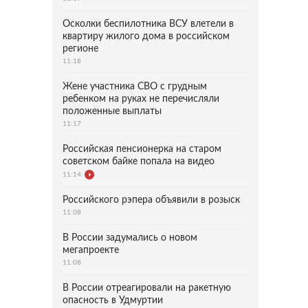
Осколки беспилотника ВСУ влетели в
квартиру жилого дома в российском
регионе
11:18
Жене участника СВО с грудным
ребенком на руках не перечисляли
положенные выплаты
11:17
Российская пенсионерка на старом
советском байке попала на видео
11:14
Российского рэпера объявили в розыск
11:08
В России задумались о новом
мегапроекте
11:08
В России отреагировали на ракетную
опасность в Удмуртии