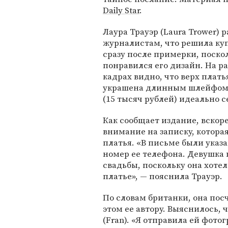
Daily Star
.
Лаура Трауэр (Laura Trower) 
журналистам, что решила ку
сразу после примерки, поско
понравился его дизайн. На 
кадрах видно, что верх плат
украшена длинным шлейфом.
(15 тысяч рублей) идеально с
Как сообщает издание, вскор
внимание на записку, котора
платья. «В письме были ука
номер ее телефона. Девушка 
свадьбы, поскольку она хоте
платье», — пояснила Трауэр.
По словам британки, она пос
этом ее автору. Выяснилось,
(Fran). «Я отправила ей фото