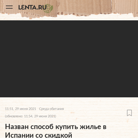
11
A
11:51, 29 июня 2021
Среда обитания
(обновлено: 11:54, 29 июня 2021)
Назван способ купить жилье в
Испании со скидкой