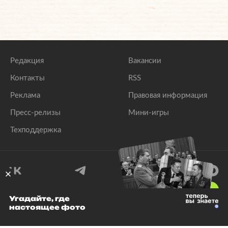
Редакция
Вакансии
Контакты
RSS
Реклама
Правовая информация
Пресс-релизы
Мини-игры
Техподдержка
18
+
Угадайте, где
настоящее фото
© 1999–2026 Все права защищены.
ООО «Лента.Ру»