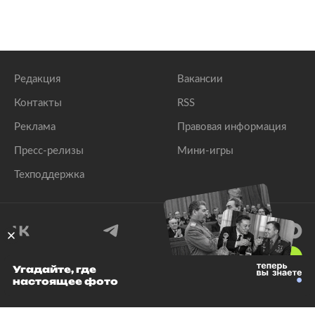
Редакция
Вакансии
Контакты
RSS
Реклама
Правовая информация
Пресс-релизы
Мини-игры
Техподдержка
18
+
Угадайте, где
настоящее фото
© 1999–2026 Все права защищены.
ООО «Лента.Ру»