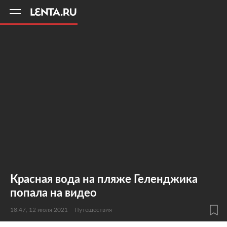
11
A
Красная вода на пляже Геленджика
попала на видео
18:47, 12 июля 2021
Путешествия