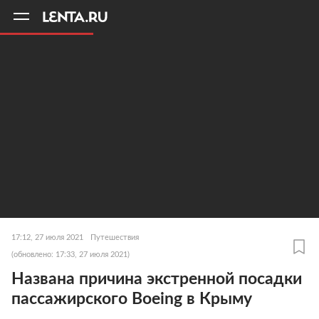
11
A
17:12, 27 июля 2021
Путешествия
(обновлено: 17:33, 27 июля 2021)
Названа причина экстренной посадки
пассажирского Boeing в Крыму