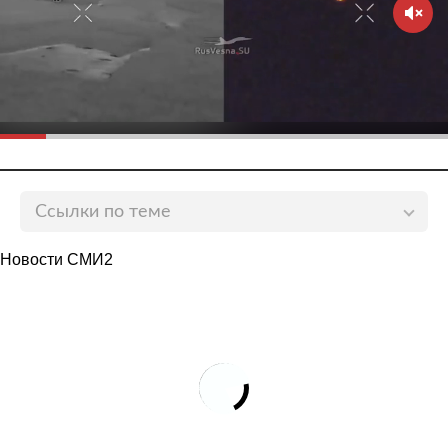
Ссылки по теме
В Совфеде заявили о цели ОБСЕ подорвать
Новости СМИ2
легитимность итогов выборов в России
lenta.ru
В МИД назвали последствия отказа ОБСЕ от
наблюдения за выборами в России
lenta.ru
В Общественном штабе рассказали о защите
тестового онлайн-голосования
lenta.ru