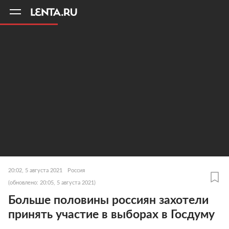
11
A
20:02, 5 августа 2021
Россия
(обновлено: 20:05, 5 августа 2021)
Больше половины россиян захотели
принять участие в выборах в Госдуму