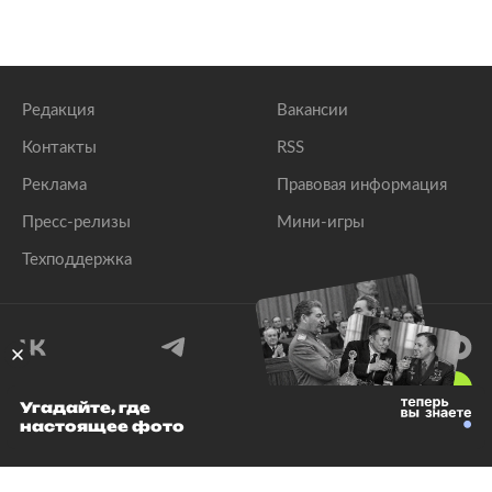
Редакция
Вакансии
Контакты
RSS
Реклама
Правовая информация
Пресс-релизы
Мини-игры
Техподдержка
18
+
Угадайте, где
настоящее фото
© 1999–2026 Все права защищены.
ООО «Лента.Ру»