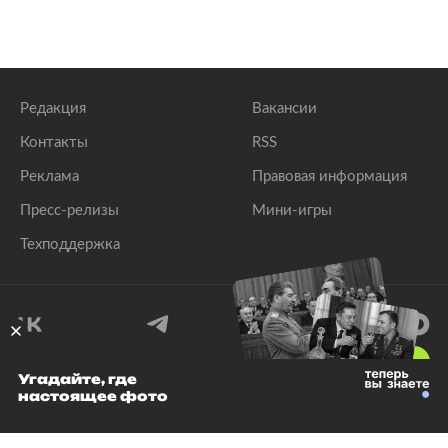
Редакция
Вакансии
Контакты
RSS
Реклама
Правовая информация
Пресс-релизы
Мини-игры
Техподдержка
18
+
Угадайте, где
настоящее фото
© 1999–2026 Все права защищены.
ООО «Лента.Ру»