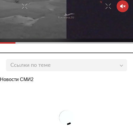
Ссылки по теме
Меркель заявила о внезапности захвата
Новости СМИ2
Афганистана талибами
lenta.ru
Россиян решили эвакуировать из Афганистана
lenta.ru
Россиян вывезут из Афганистана самолетами
Минобороны
lenta.ru