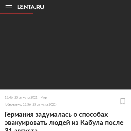
11
A
15:46, 25 августа 2021
Мир
(обновлено: 15:56, 25 августа 2021)
Германия задумалась о способах
эвакуировать людей из Кабула после
31 августа