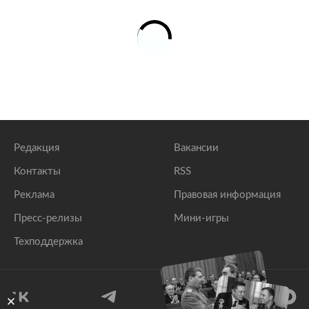
электронного голосования от фальсификаций
lenta.ru
Политтехнолог спрогнозировала рост числа
впервые голосующих россиян
lenta.ru
Редакция
Вакансии
Контакты
RSS
Реклама
Правовая информация
Пресс-релизы
Мини-игры
Техподдержка