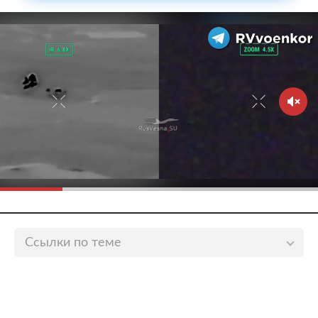
Ссылки по теме
Онлайн-голосование и «Миллион призов» помогут
экономике
lenta.ru
Общественник отметил защищенность