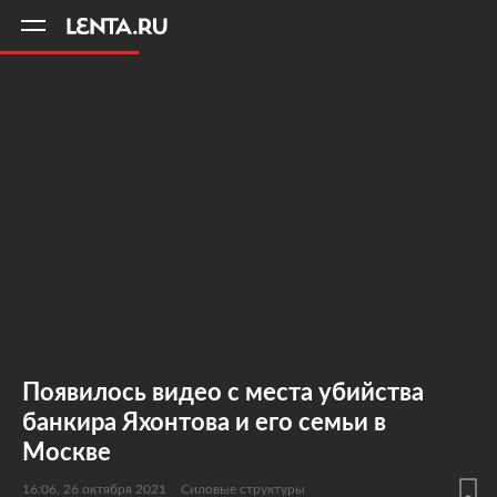
11
A
Появилось видео с места убийства
банкира Яхонтова и его семьи в
Москве
16:06, 26 октября 2021
Силовые структуры