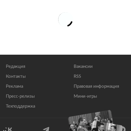
Редакция
Вакансии
Контакты
RSS
Реклама
Правовая информация
Пресс-релизы
Мини-игры
Техподдержка