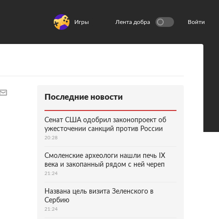
Игры
Лента добра
Войти
Последние новости
Сенат США одобрил законопроект об
ужесточении санкций против России
20:28
Смоленские археологи нашли печь IX
века и закопанный рядом с ней череп
21:24
Названа цель визита Зеленского в
Сербию
21:24