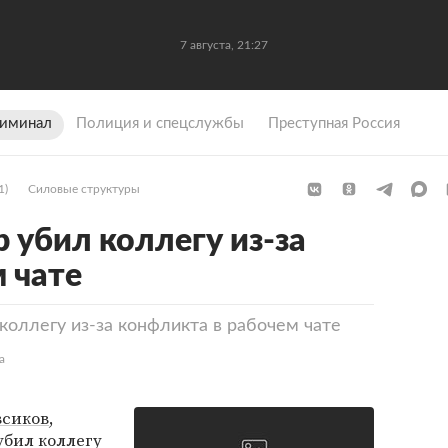
7 августа, 21:27
иминал
Полиция и спецслужбы
Преступная Россия
1)
Силовые структуры
 убил коллегу из-за
 чате
коллегу из-за конфликта в рабочем чате
а
всиков
,
убил коллегу