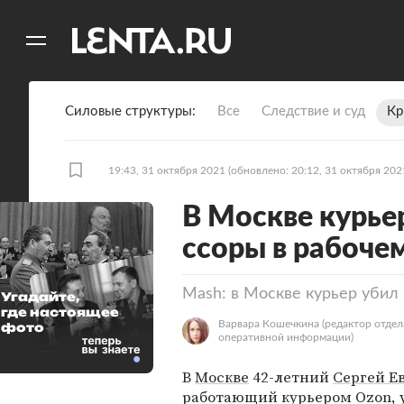
11
A
Силовые структуры
Все
Следствие и суд
Кр
19:43, 31 октября 2021
(обновлено: 20:12, 31 октября 202
В Москве курьер
ссоры в рабочем
Mash: в Москве курьер убил 
Угадайте,
где настоящее
Варвара Кошечкина
(редактор отдел
фото
оперативной информации)
В
Москве
42-летний
Сергей Е
работающий курьером Ozon, 