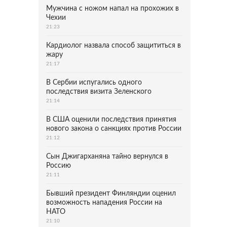
Мужчина с ножом напал на прохожих в
Чехии
21:23
Кардиолог назвала способ защититься в
жару
21:17
В Сербии испугались одного
последствия визита Зеленского
21:14
В США оценили последствия принятия
нового закона о санкциях против России
21:12
Сын Джигарханяна тайно вернулся в
Россию
21:11
Бывший президент Финляндии оценил
возможность нападения России на
НАТО
21:10