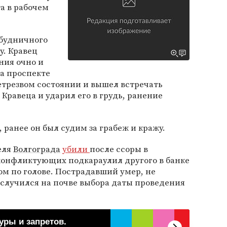
а в рабочем
 будничного
у. Кравец
ния очно и
а проспекте
етрезвом состоянии и вышел встречать
 Кравеца и ударил его в грудь, ранение
 ранее он был судим за грабеж и кражу.
еля
Волгограда
убили
после ссоры в
 конфликтующих подкараулил другого в банке
ом по голове. Пострадавший умер, не
 случился на почве выбора даты проведения
уры и запретов.