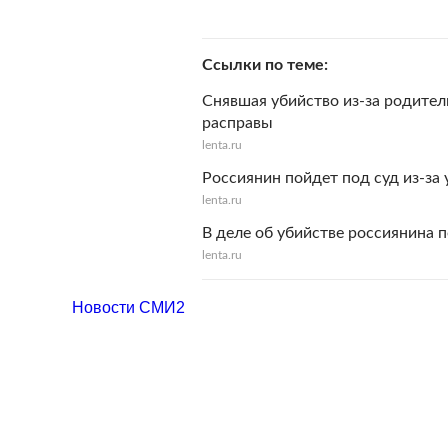
Ссылки по теме
Снявшая убийство из-за родитель
расправы
lenta.ru
Россиянин пойдет под суд из-за
lenta.ru
В деле об убийстве россиянина 
lenta.ru
Новости СМИ2