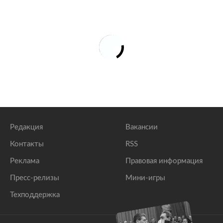
Женщина пришла в магазин за бельем и
обнаружила гигантского паука в бюстгальтере
lenta.ru
Женщина показала легкий способ купить джинсы
идеального размера без примерки
lenta.ru
Редакция
Вакансии
Контакты
RSS
Реклама
Правовая информация
Пресс-релизы
Мини-игры
Техподдержка