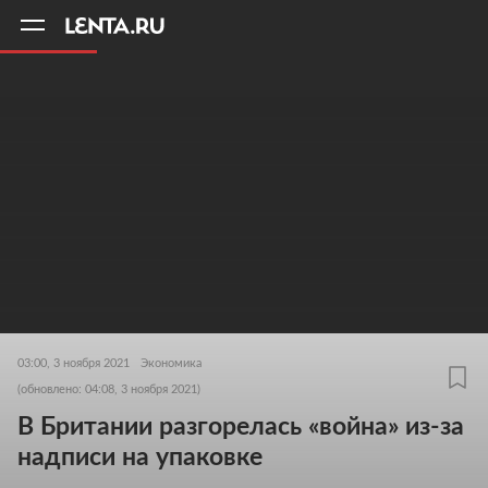
11
A
03:00, 3 ноября 2021
Экономика
(обновлено: 04:08, 3 ноября 2021)
В Британии разгорелась «война» из-за
надписи на упаковке