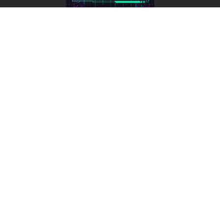
Лента добра
деактивирована. Добро
пожаловать в реальный
мир.
Вы переходите на спецпроект «Алгоритм. Кто
тобой управляет?»