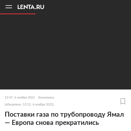
11
A
12:47, 6 ноября 2021
Экономика
(обновлено: 13:12, 6 ноября 2021)
Поставки газа по трубопроводу Ямал
— Европа снова прекратились