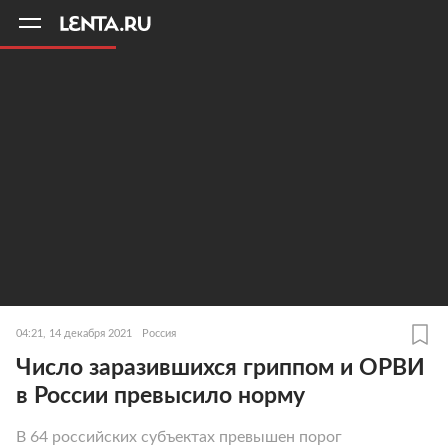
11
A
04:21, 14 декабря 2021
Россия
Число заразившихся гриппом и ОРВИ
в России превысило норму
В 64 российских субъектах превышен порог