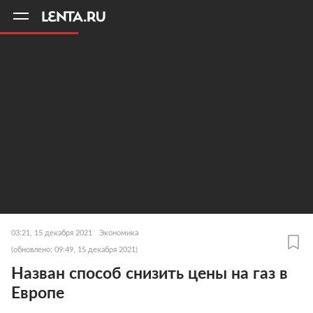
11
A
03:21, 15 декабря 2021
Экономика
(обновлено: 09:49, 15 декабря 2021)
Назван способ снизить цены на газ в
Европе