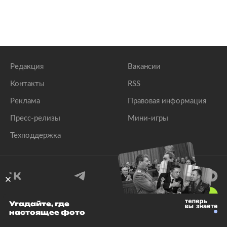
Редакция
Вакансии
Контакты
RSS
Реклама
Правовая информация
Пресс-релизы
Мини-игры
Техподдержка
18
+
Угадайте, где
настоящее фото
© 1999–2026 Все права защищены.
ООО «Лента.Ру»