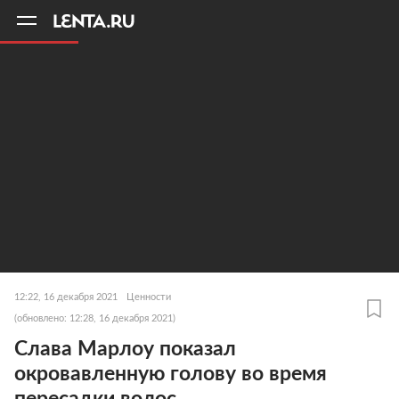
11
A
12:22, 16 декабря 2021
Ценности
(обновлено: 12:28, 16 декабря 2021)
Слава Марлоу показал
окровавленную голову во время
пересадки волос