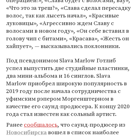
операцией!», «Слава будет с волосами, вау»,
«Что это за треш?», «Слава сделал пересадку
волос, так как лысеть начал», «Красивые
луковицы», «Агрессивно ждем Славу с
волосами в новом году», «Он себе вставил в
голову чип с битами», «Красава», «Жесть он
хайпует», — высказывались поклонники.
Под псевдонимом Slava Marlow Готлиб
успел выпустить две студийные пластинки,
два мини-альбома и 16 синглов. Slava
Marlow приобрел широкую популярность в
2019 году после начала сотрудничества с
уфимским рэпером Моргенштерном в
качестве его саунд-продюсера. К концу 2020
года стал известен как сольный артист.
Ранее
сообщалось
, что саунд-продюсер из
Новосибирска
вошел в список наиболее