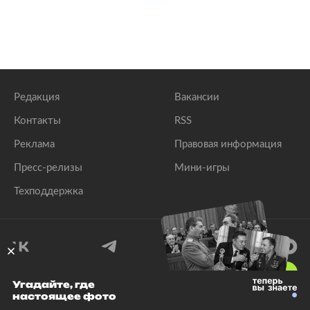
Редакция
Вакансии
Контакты
RSS
Реклама
Правовая информация
Пресс-релизы
Мини-игры
Техподдержка
18
+
Угадайте, где
настоящее фото
© 1999–2026 Все права защищены.
ООО «Лента.Ру»