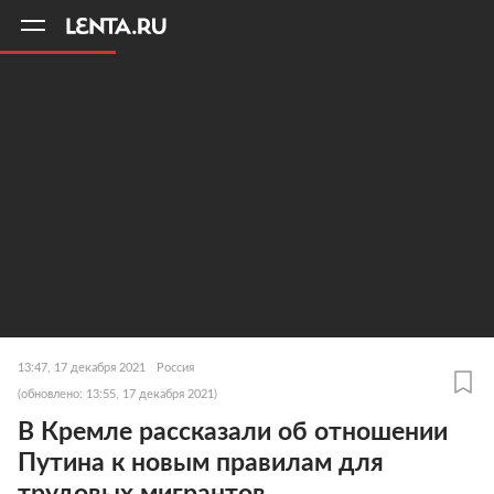
11
A
13:47, 17 декабря 2021
Россия
(обновлено: 13:55, 17 декабря 2021)
В Кремле рассказали об отношении
Путина к новым правилам для
трудовых мигрантов