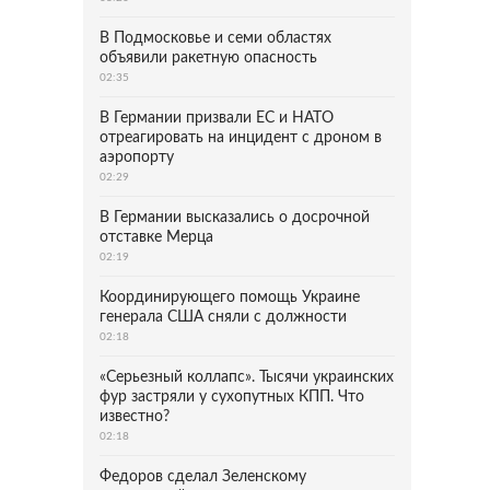
В Подмосковье и семи областях
объявили ракетную опасность
02:35
В Германии призвали ЕС и НАТО
отреагировать на инцидент с дроном в
аэропорту
02:29
В Германии высказались о досрочной
отставке Мерца
02:19
Координирующего помощь Украине
генерала США сняли с должности
02:18
«Серьезный коллапс». Тысячи украинских
фур застряли у сухопутных КПП. Что
известно?
02:18
Федоров сделал Зеленскому