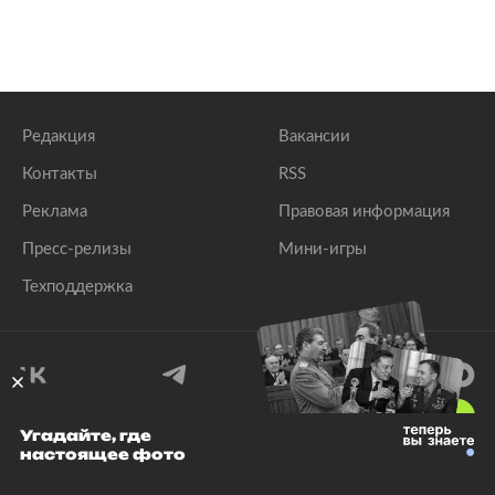
Редакция
Вакансии
Контакты
RSS
Реклама
Правовая информация
Пресс-релизы
Мини-игры
Техподдержка
18
+
Угадайте, где
настоящее фото
© 1999–2026 Все права защищены.
ООО «Лента.Ру»