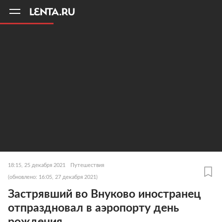
11
A
18:15, 25 декабря 2021
Путешествия
(обновлено: 16:05, 27 декабря 2021)
Застрявший во Внуково иностранец
отпраздновал в аэропорту день
рождения