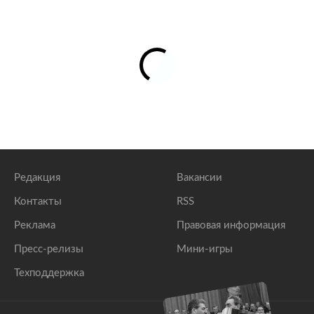
Редакция
Вакансии
Контакты
RSS
Реклама
Правовая информация
Пресс-релизы
Мини-игры
Техподдержка