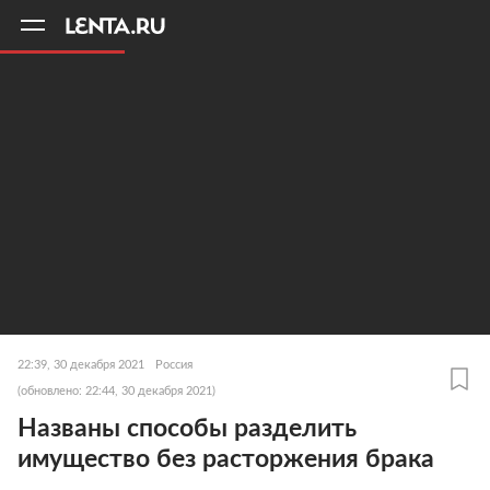
11
A
22:39, 30 декабря 2021
Россия
(обновлено: 22:44, 30 декабря 2021)
Названы способы разделить
имущество без расторжения брака