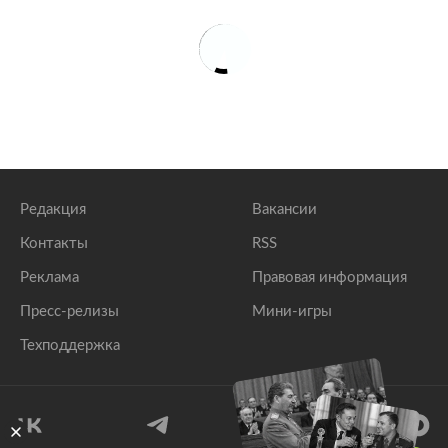
Редакция
Вакансии
Контакты
RSS
Реклама
Правовая информация
Пресс-релизы
Мини-игры
Техподдержка