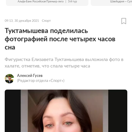
Альфа-Банк Российская Премьер-лига
|
3-й тур
Швейцария — Суп
09:13, 30 декабря 2021
Спорт
Туктамышева поделилась
фотографией после четырех часов
сна
Фигуристка Елизавета Туктамышева выложила фото в
халате, отметив, что спала четыре часа
Алексей Гусев
(Редактор отдела «Спорт»)