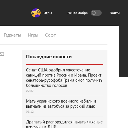
Игры
Лента добра
Войти
Гаджеты
Игры
Софт
Последние новости
Сенат США одобрил ужесточение
санкций против России и Ирана. Проект
сенатора-русофоба Грэма смог получить
большинство голосов
00:57
Мать украинского военного избили и
выгнали из автобуса за русский язык
01:12
Драпатый распорядился начать «мясные
штурмы» в ДНР