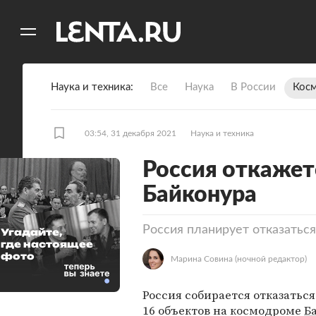
11
A
Наука и техника
Все
Наука
В России
Кос
03:54, 31 декабря 2021
Наука и техника
Россия откажет
Байконура
Россия планирует отказатьс
Угадайте,
где настоящее
фото
Марина Совина
(ночной редактор)
Россия собирается отказатьс
16 объектов на космодроме
Б