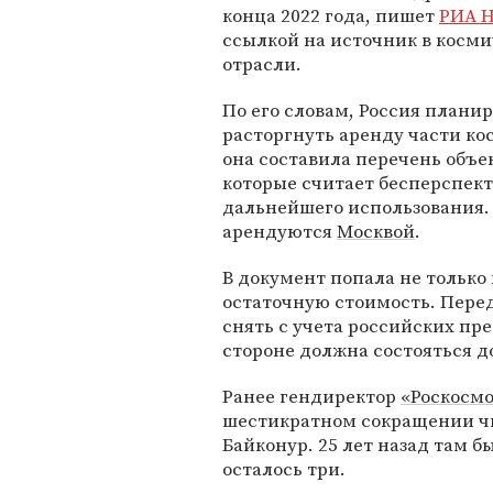
конца 2022 года, пишет
РИА Н
ссылкой на источник в косм
отрасли.
По его словам, Россия плани
расторгнуть аренду части ко
она составила перечень объе
которые считает бесперспек
дальнейшего использования. 
арендуются
Москвой
.
В документ попала не только
остаточную стоимость. Перед 
снять с учета российских пр
стороне должна состояться до
Ранее гендиректор
«Роскосмо
шестикратном сокращении чи
Байконур. 25 лет назад там б
осталось три.