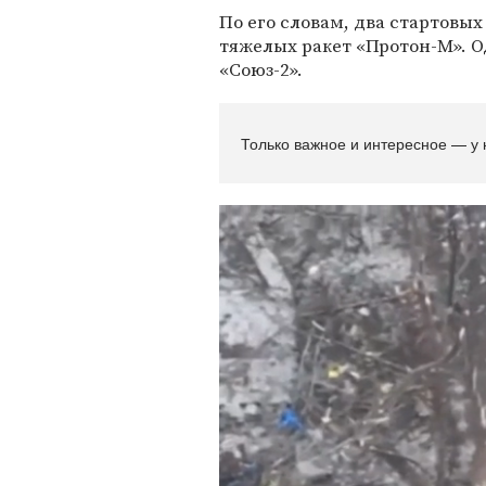
По его словам, два стартовы
тяжелых ракет «Протон-М». О
«Союз-2».
Только важное и интересное — у 