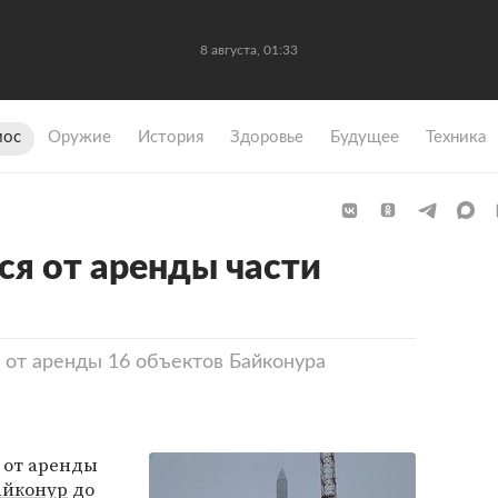
8 августа, 01:33
мос
Оружие
История
Здоровье
Будущее
Техника
ся от аренды части
я от аренды 16 объектов Байконура
я от аренды
айконур
до