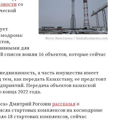
овости
со
ической
рует
смодрома:
Фото: Roscosmos / Globallookpress.com
ктов,
тивными для
В список вошли 16 объектов, которые сейчас
 недвижимость, а часть имущества имеет
тем, как передать Казахстану, ее предстоит
едприятий. Передача объектов казахской
 конца 2022 года.
са»
Дмитрий Рогозин
рассказал
о
сла стартовых комплексов на космодроме
ыло 18 стартовых комплексов, сейчас