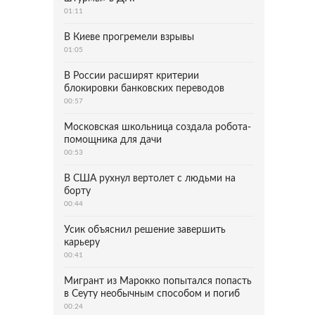
01:11
В Киеве прогремели взрывы
01:05
В России расширят критерии
блокировки банковских переводов
00:57
Московская школьница создала робота-
помощника для дачи
00:53
В США рухнул вертолет с людьми на
борту
00:44
Усик объяснил решение завершить
карьеру
00:41
Мигрант из Марокко попытался попасть
в Сеуту необычным способом и погиб
00:24