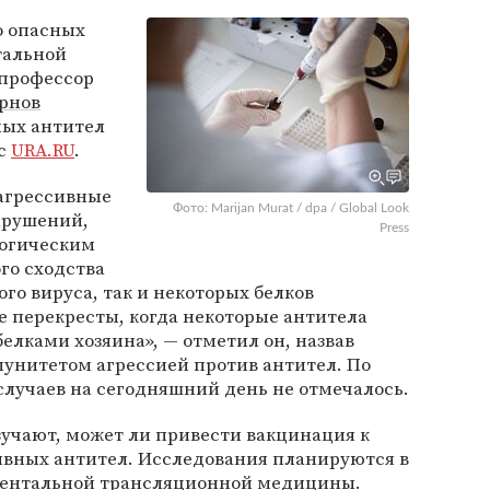
о опасных
тальной
профессор
рнов
ных антител
 с
URA.RU
.
оагрессивные
Фото: Marijan Murat / dpa / Global Look
арушений,
Press
логическим
го сходства
ого вируса, так и некоторых белков
е перекресты, когда некоторые антитела
елками хозяина», — отметил он, назвав
унитетом агрессией против антител. По
случаев на сегодняшний день не отмечалось.
учают, может ли привести вакцинация к
ивных антител. Исследования планируются в
ментальной трансляционной медицины.