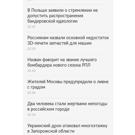
В Польше заявили о стремлении не
допустить распространения
бандеровской идеологии
22:42
Россиянам назвали основной недостаток
3D-печати запчастей для машин
22:33
Назван фаворит на звание лучшего
бомбардира нового сезона РПЛ
22:32
Жителей Москвы предупредили о ливне
с градом
22:30
Два человека стали жертвами непогоды
в российском городе
22:26
Украинский дрон атаковал многоэтажку
в Запорожской области