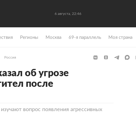
6 августа, 22:46
ствия
Регионы
Москва
69-я параллель
Моя страна
Россия
азал об угрозе
тител после
 изучают вопрос появления агрессивных