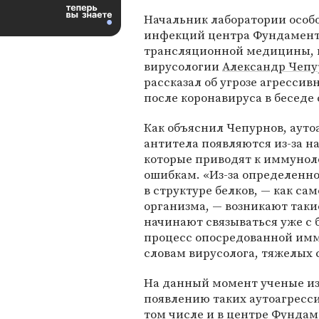
Начальник лаборатории особ
инфекций центра Фундамен
трансляционной медицины, 
вирусологии
Александр Чепу
рассказал об угрозе агрессив
после коронавируса в беседе
Как объяснил Чепурнов, аут
антитела появляются из-за н
которые приводят к иммуно
ошибкам. «Из-за определенно
в структуре белков, — как сам
организма, — возникают таки
начинают связываться уже с б
процесс опосредованной имм
словам вирусолога, тяжелых 
На данный момент ученые из
появлению таких аутоагресс
том числе и в центре Фунда