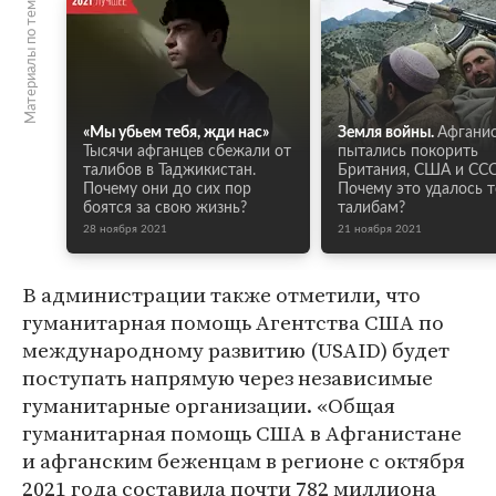
Материалы по теме
«Мы убьем тебя, жди нас»
Земля войны.
Афгани
Тысячи афганцев сбежали от
пытались покорить
талибов в Таджикистан.
Британия, США и ССС
Почему они до сих пор
Почему это удалось 
боятся за свою жизнь?
талибам?
28 ноября 2021
21 ноября 2021
В администрации также отметили, что
гуманитарная помощь Агентства США по
международному развитию (USAID) будет
поступать напрямую через независимые
гуманитарные организации. «Общая
гуманитарная помощь США в Афганистане
и афганским беженцам в регионе с октября
2021 года составила почти 782 миллиона