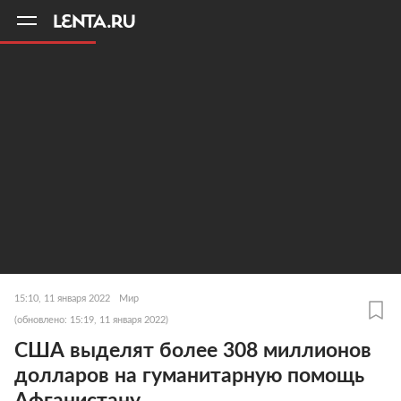
11
A
15:10, 11 января 2022
Мир
(обновлено: 15:19, 11 января 2022)
США выделят более 308 миллионов
долларов на гуманитарную помощь
Афганистану