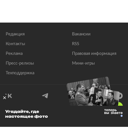
Редакция
Вакансии
Контакты
RSS
Реклама
Правовая информация
Пресс-релизы
Мини-игры
Техподдержка
18
+
Угадайте, где
настоящее фото
© 1999–2026 Все права защищены.
ООО «Лента.Ру»