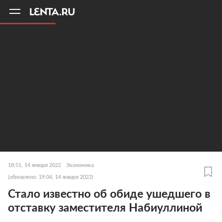
11
A
18:51, 14 января 2022
Экономика
(обновлено: 19:04, 14 января 2022)
Стало известно об обиде ушедшего в
отставку заместителя Набиуллиной