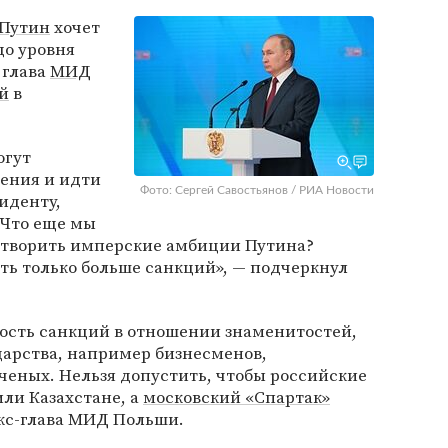
Путин
хочет
до уровня
 глава
МИД
й
в
огут
ения и идти
Фото: Сергей Савостьянов / РИА Новости
иденту,
 «Что еще мы
етворить имперские амбиции Путина?
ь только больше санкций», — подчеркнул
ость санкций в отношении знаменитостей,
арства, например бизнесменов,
ченых. Нельзя допустить, чтобы российские
или Казахстане, а
московский «Спартак»
экс-глава МИД Польши.