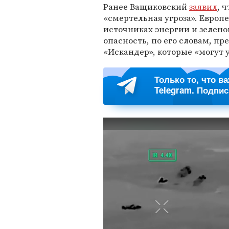
Ранее Ващиковский
заявил
, 
«смертельная угроза». Европ
источниках энергии и зелено
опасность, по его словам, пр
«Искандер», которые «могут у
Только то, что в
Telegram. Подпи