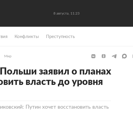
8 августа, 11:23
вия
Конфликты
Преступность
Мир
Польши заявил о планах
овить власть до уровня
овский: Путин хочет восстановить власть