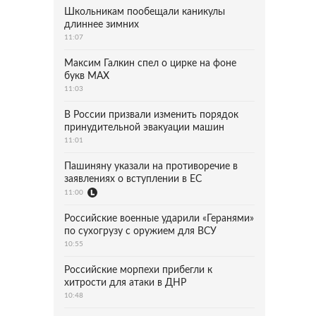
Школьникам пообещали каникулы
длиннее зимних
11:07
Максим Галкин спел о цирке на фоне
букв MAX
11:03
В России призвали изменить порядок
принудительной эвакуации машин
11:01
Пашиняну указали на противоречие в
заявлениях о вступлении в ЕС
11:00
Российские военные ударили «Геранями»
по сухогрузу с оружием для ВСУ
10:55
Российские морпехи прибегли к
хитрости для атаки в ДНР
10:48