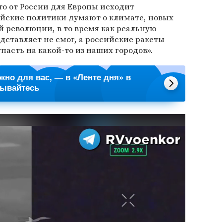
что от России для Европы исходит
ейские политики думают о климате, новых
й революции, в то время как реальную
едставляет не смог, а российские ракеты
пасть на какой-то из наших городов».
ажно для вас, — в «Ленте дня» в
сывайтесь