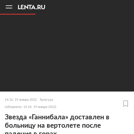
11
A
14:16, 19 января 2022
Культура
(обновлено: 14:24, 19 января 2022)
Звезда «Ганнибала» доставлен в
больницу на вертолете после
падения в горах