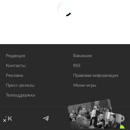
Редакция
Вакансии
Контакты
RSS
Реклама
Правовая информация
Пресс-релизы
Мини-игры
Техподдержка