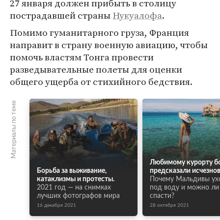
27 января должен прибыть в столицу
пострадавшей страны
Нукуалофа
.
Помимо гуманитарного груза, Франция
направит в страну военную авиацию, чтобы
помочь властям Тонга провести
разведывательные полеты для оценки
общего ущерба от стихийного бедствия.
Материалы по теме
Любимому курорту б
Борьба за выживание,
предсказали исчезнов
катаклизмы и протесты.
Почему Мальдивы ух
2021 год — на снимках
под воду и можно ли
лучших фотографов мира
спасти?
16 декабря 2021
28 октября 2021