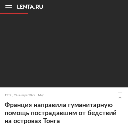
11
A
12:33, 24 января 2022
Мир
Франция направила гуманитарную
помощь пострадавшим от бедствий
на островах Тонга