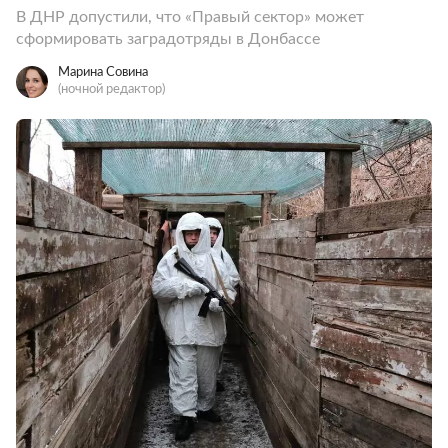
В ДНР допустили, что «Правый сектор» может
сформировать заградотряды в Донбассе
Марина Совина
(ночной редактор)