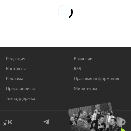
Редакция
Вакансии
Контакты
RSS
Реклама
Правовая информация
Пресс-релизы
Мини-игры
Техподдержка