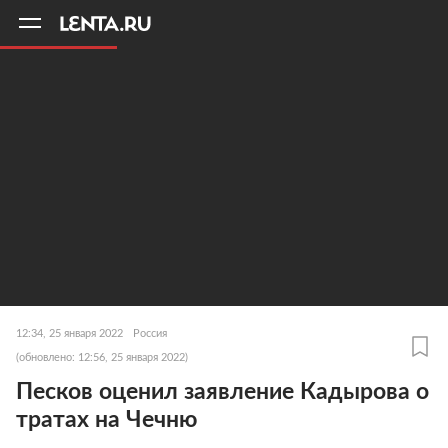
11
A
12:34, 25 января 2022
Россия
(обновлено: 12:56, 25 января 2022)
Песков оценил заявление Кадырова о
тратах на Чечню