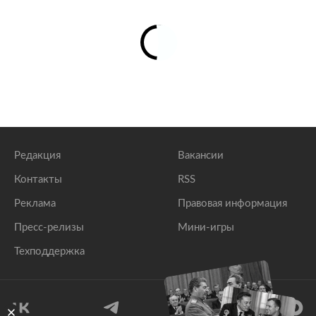
Редакция
Вакансии
Контакты
RSS
Реклама
Правовая информация
Пресс-релизы
Мини-игры
Техподдержка