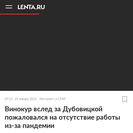
11
A
07:25, 29 января 2022
Интернет и СМИ
Винокур вслед за Дубовицкой
пожаловался на отсутствие работы
из-за пандемии