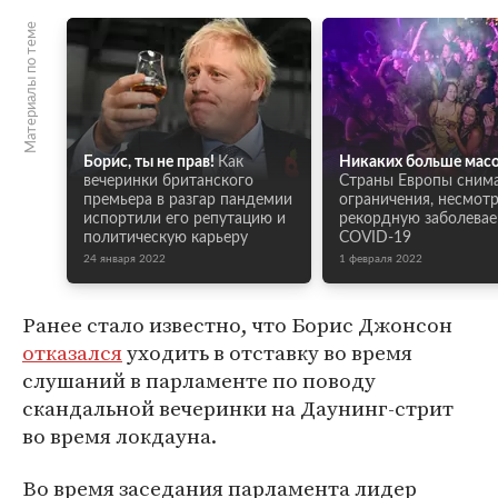
Материалы по теме
Борис, ты не прав!
Как
Никаких больше масо
вечеринки британского
Страны Европы сним
премьера в разгар пандемии
ограничения, несмотр
испортили его репутацию и
рекордную заболева
политическую карьеру
COVID-19
24 января 2022
1 февраля 2022
Ранее стало известно, что Борис Джонсон
отказался
уходить в отставку во время
слушаний в парламенте по поводу
скандальной вечеринки на Даунинг-стрит
во время локдауна.
Во время заседания парламента лидер