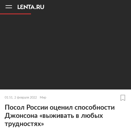
11
A
01:51, 2 февраля 2022
Мир
Посол России оценил способности
Джонсона «выживать в любых
трудностях»