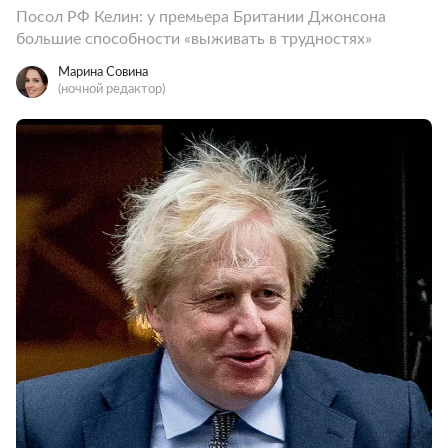
Посол РФ Келин: у премьера Британии Джонсона
большие способности «выживать в трудностях»
Марина Совина
(ночной редактор)