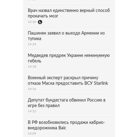
Врач назвал единственно верный способ
прокачать мозг
14:30
Пашинян заявил о выходе Армении из
тупика
14:24
Медведев предрек Украине неминуемую
гибель
14:18
Военный эксперт раскрыл причину
отказа Маска предоставить ВСУ Starlink
14:16
Депутат бундестага обвинил Россию в
игре без правил
14:12
В РФ возобновились продажи кабрио-
внедорожника Baic
14:09