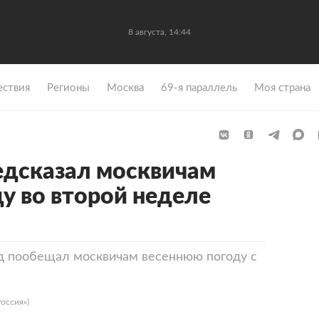
8 августа, 14:44
ствия
Регионы
Москва
69-я параллель
Моя страна
едсказал москвичам
у во второй неделе
 пообещал москвичам весеннюю погоду с
оссия»)