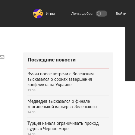
Игры
Лента добра
Войти
Последние новости
Вучич после встречи с Зеленским
высказался о сроках завершения
конфликта на Украине
13:58
Медведев высказался о финале
«поганенькой карьеры» Зеленского
14:35
Турция начала ограничивать проход
судов в Черное море
14:33