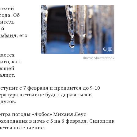
ителей
года. Об
дитель
ый
льфанд
, его
нается
Фото: Shutterstock
лго, как
ующей
алист.
ступит с 7 февраля и продлится до 9-10
ература в столице будет держаться в
адусов.
нтра погоды «Фобос» Михаил Леус
олодания в ночь с 5 на 6 февраля. Синоптик
нется потепление.