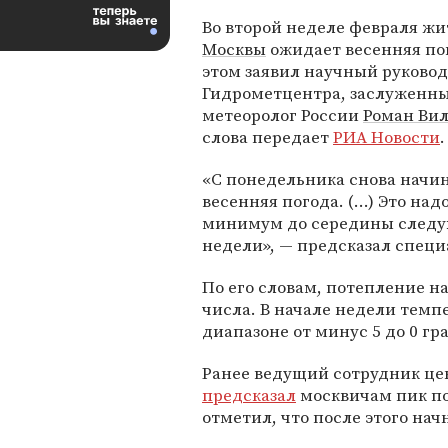
Во второй неделе февраля ж
Москвы
ожидает весенняя по
этом заявил научный руково
Гидрометцентра, заслуженн
метеоролог России
Роман Ви
слова передает
РИА Новости
.
«С понедельника снова начи
весенняя погода. (…) Это надо
минимум до середины след
недели», — предсказал специ
По его словам, потепление на
числа. В начале недели темп
диапазоне от минус 5 до 0 гр
Ранее ведущий сотрудник це
предсказал
москвичам пик пох
отметил, что после этого нач