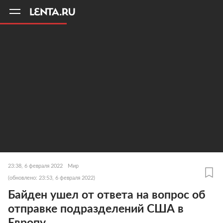
11
A
23:38, 6 февраля 2022
Мир
(обновлено: 23:53, 6 февраля 2022)
Байден ушел от ответа на вопрос об
отправке подразделений США в
Европу