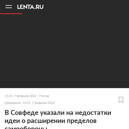
11
A
13:43, 7 февраля 2022
Россия
(обновлено: 14:01, 7 февраля 2022)
В Совфеде указали на недостатки
идеи о расширении пределов
самообороны