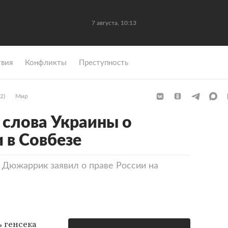
7 августа, 10:13
вия
Конфликты
Преступность
2)
Мир
слова Украины о
 в Совбезе
Дюжаррик заявил о праве России на
 генсека