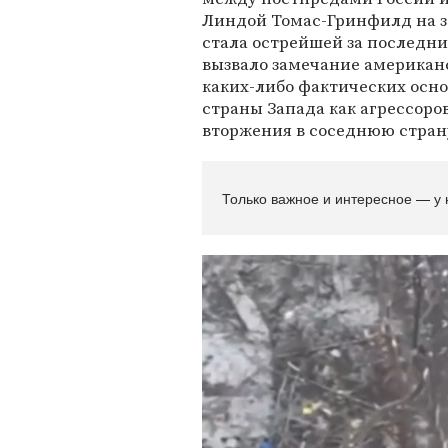
Линдой Томас-Гринфилд на з
стала острейшей за последни
вызвало замечание американс
каких-либо фактических осно
страны Запада как агрессоро
вторжения в соседнюю стран
Только важное и интересное — у 