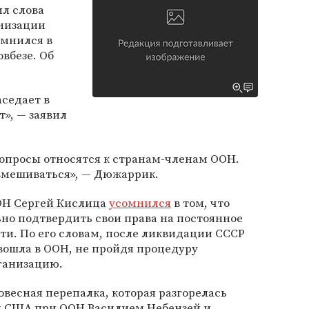
л слова
низации
омнился в
овбезе. Об
аседает в
т», — заявил
 вопросы относятся к странам-членам ООН.
 вмешиваться», — Дюжаррик.
ООН
Сергей Кислица
усомнился
в том, что
но подтвердить свои права на постоянное
сти. По его словам, после ликвидации СССР
вошла в ООН, не пройдя процедуру
ганизацию.
ловесная перепалка, которая разгорелась
и США при ООН Василием Небензей и