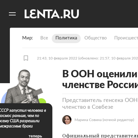
11
A
Мир
Все
Политика
Общество
Происшест
21:43, 10 февраля 2022
(обновлено: 21:57, 10 февраля 202
В ООН оценили 
членстве России
Представитель генсека ООН 
членство в Совбезе
СССР запустил человека в
космос раньше, чем по
Марина Совина
(ночной редактор)
всему США разрешили
межрасовые браки
Официальный представитель