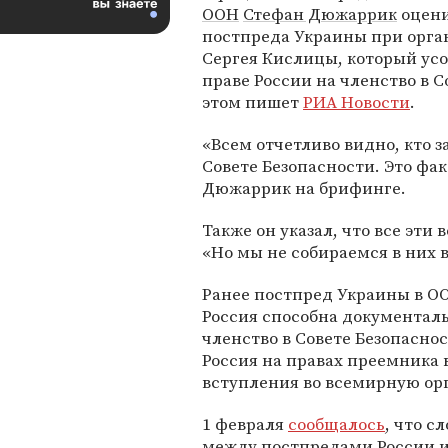
ООН
Стефан Дюжаррик
оцени
постпреда Украины при орга
Сергея Кислицы, который ус
праве России на членство в С
этом пишет
РИА Новости
.
«Всем отчетливо видно, кто з
Совете Безопасности. Это фак
Дюжаррик на брифинге.
Также он указал, что все эти
«Но мы не собираемся в них
Ранее постпред Украины в 
Россия способна документаль
членство в Совете Безопасно
Россия на правах преемника 
вступления во всемирную ор
1 февраля
сообщалось
, что с
между постпредами России 