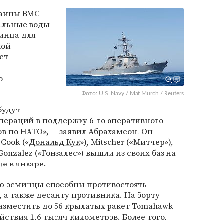
раины ВМС
альные воды
инца для
кой
ет
о
Фото: U.S. Navy / Mat Murch / Reuters
будут
операций в поддержку 6-го оперативного
ов по
НАТО
», — заявил Абрахамсон. Он
Cook («
Дональд Кук
»), Mitscher («Митчер»),
 Gonzalez («Гонзалес») вышли из своих баз на
е в январе.
ю эсминцы способны противостоять
а также десанту противника. На борту
азместить до 56 крылатых ракет Tomahawk
йствия 1,6 тысяч километров. Более того,