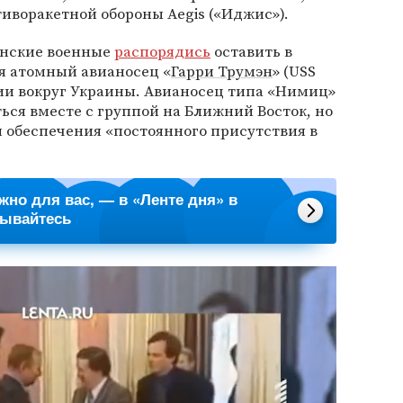
иворакетной обороны Aegis («Иджис»).
анские военные
распорядись
оставить в
я атомный авианосец «
Гарри Трумэн
» (USS
ации вокруг Украины. Авианосец типа «Нимиц»
ться вместе с группой на Ближний Восток, но
 обеспечения «постоянного присутствия в
ажно для вас, — в «Ленте дня» в
сывайтесь