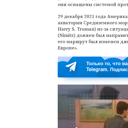
они оснащены системой прот
29 декабря 2021 года Америк
акватории Средиземного мор
Harry S. Truman) из-за ситу
(Nimitz) должен был направи
его маршрут был изменен для
Европе».
Только то, что в
Telegram. Подпи