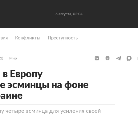
6 августа, 02:04
вия
Конфликты
Преступность
2)
Мир
в Европу
е эсминцы на фоне
раине
у четыре эсминца для усиления своей