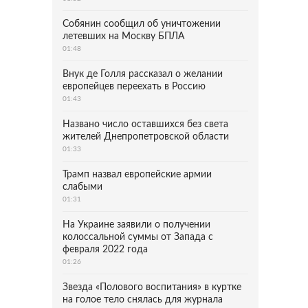
Собянин сообщил об уничтожении
летевших на Москву БПЛА
01:48
Внук де Голля рассказал о желании
европейцев переехать в Россию
01:43
Названо число оставшихся без света
жителей Днепропетровской области
01:33
Трамп назвал европейские армии
слабыми
01:31
На Украине заявили о получении
колоссальной суммы от Запада с
февраля 2022 года
01:26
Звезда «Полового воспитания» в куртке
на голое тело снялась для журнала