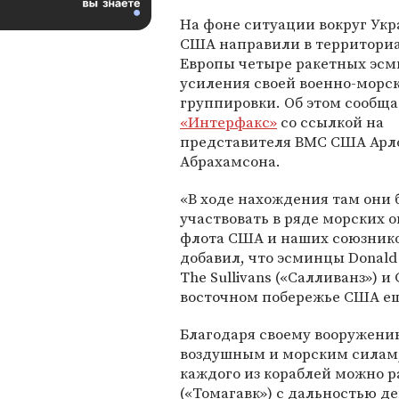
На фоне ситуации вокруг Ук
США направили в территори
Европы четыре ракетных эсм
усиления своей военно-морс
группировки. Об этом сообща
«Интерфакс»
со ссылкой на
представителя ВМС США Арл
Абрахамсона.
«В ходе нахождения там они 
участвовать в ряде морских 
флота США и наших союзник
добавил, что эсминцы Donald 
The Sullivans («Салливанз») и
восточном побережье США ещ
Благодаря своему вооружени
воздушным и морским силам, 
каждого из кораблей можно р
(«Томагавк») с дальностью де