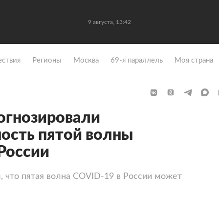
9 августа, 13:42
ствия
Регионы
Москва
69-я параллель
Моя страна
огнозировали
ость пятой волны
 России
, что пятая волна COVID-19 в России может