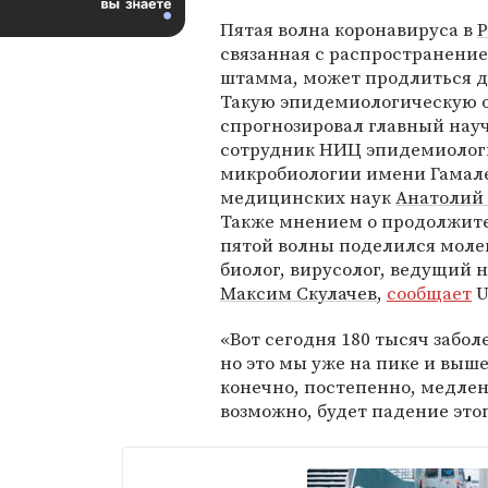
Пятая волна коронавируса в
Р
связанная с распространени
штамма, может продлиться д
Такую эпидемиологическую 
спрогнозировал главный на
сотрудник НИЦ эпидемиолог
микробиологии имени Гамале
медицинских наук
Анатолий
Также мнением о продолжит
пятой волны поделился мол
биолог, вирусолог, ведущий
Максим Скулачев
,
сообщает
U
«Вот сегодня 180 тысяч забо
но это мы уже на пике и выше
конечно, постепенно, медленн
возможно, будет падение этог