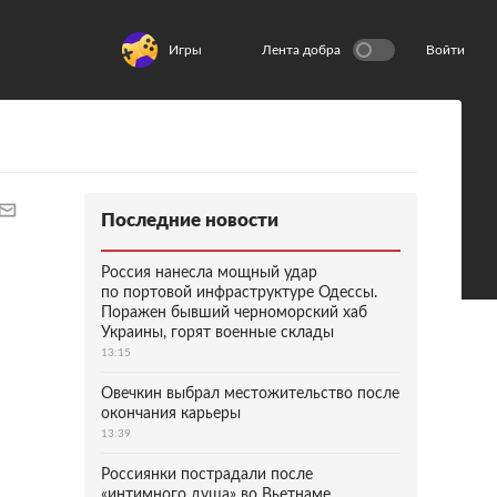
Игры
Лента добра
Войти
Последние новости
Россия нанесла мощный удар
по портовой инфраструктуре Одессы.
Поражен бывший черноморский хаб
Украины, горят военные склады
13:15
Овечкин выбрал местожительство после
окончания карьеры
13:39
Россиянки пострадали после
«интимного душа» во Вьетнаме