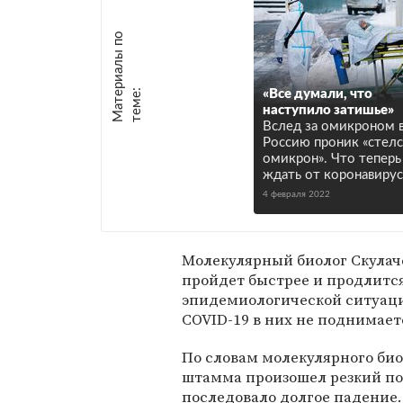
М
а
т
р
и
а
л
ы
п
о
т
е
м
е
е
:
«Все думали, что
наступило затишье»
Вслед за омикроном 
Россию проник «стелс
омикрон». Что теперь
ждать от коронавирус
4 февраля 2022
Молекулярный биолог Скулаче
пройдет быстрее и продлитс
эпидемиологической ситуацие
COVID-19 в них не поднимает
По словам молекулярного биол
штамма произошел резкий по
последовало долгое падение.