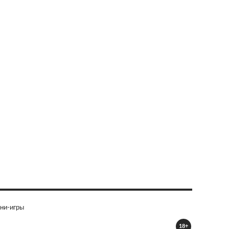
ни-игры
18+