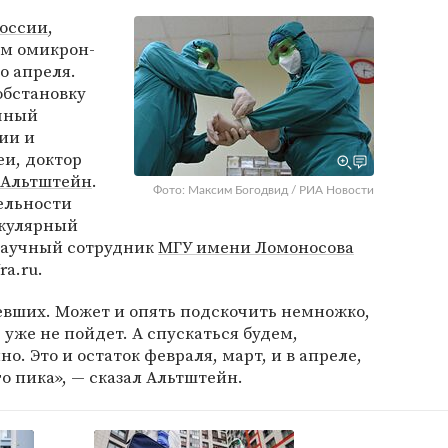
оссии
,
ем омикрон-
о апреля.
обстановку
учный
ии и
и, доктор
 Альтштейн
.
Фото: Максим Богодвид / РИА Новости
ельности
екулярный
 научный сотрудник
МГУ имени Ломоносова
ra.ru.
левших. Может и опять подскочить немножко,
 уже не пойдет. А спускаться будем,
о. Это и остаток февраля, март, и в апреле,
о пика», — сказал Альтштейн.