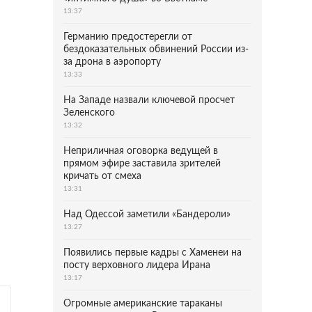
13:37
Германию предостерегли от
бездоказательных обвинений России из-
за дрона в аэропорту
13:33
На Западе назвали ключевой просчет
Зеленского
13:32
Неприличная оговорка ведущей в
прямом эфире заставила зрителей
кричать от смеха
13:31
Над Одессой заметили «Бандероли»
13:27
Появились первые кадры с Хаменеи на
посту верховного лидера Ирана
13:17
Огромные американские тараканы