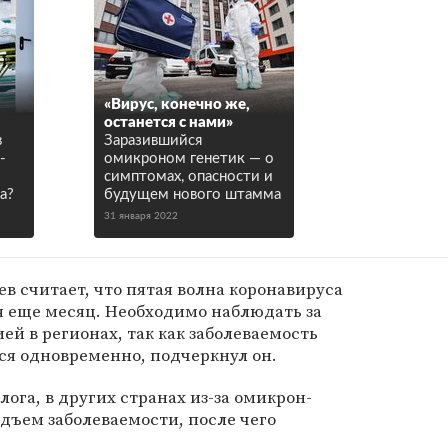
«Вирус, конечно же,
останется с нами»
в
Заразившийся
-
омикроном генетик — о
симптомах, опасности и
а?
будущем нового штамма
31 января 2022
в считает, что пятая волна коронавируса
я еще месяц. Необходимо наблюдать за
й в регионах, так как заболеваемость
ся одновременно, подчеркнул он.
ога, в других странах из-за омикрон-
дъем заболеваемости, после чего