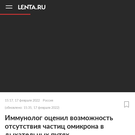
11
A
15:17, 17 февраля 2022
Россия
(обновлено: 15:35, 17 февраля 2022)
Иммунолог оценил возможность
отсутствия частиц омикрона в
дыхательных путях