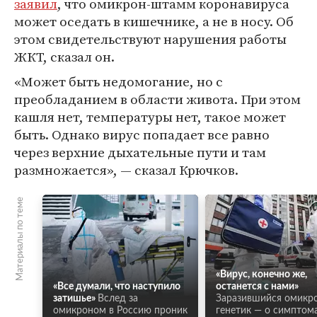
заявил
, что омикрон-штамм коронавируса
может оседать в кишечнике, а не в носу. Об
этом свидетельствуют нарушения работы
ЖКТ, сказал он.
«Может быть недомогание, но с
преобладанием в области живота. При этом
кашля нет, температуры нет, такое может
быть. Однако вирус попадает все равно
через верхние дыхательные пути и там
размножается», — сказал Крючков.
Материалы по теме
«Вирус, конечно же,
«Все думали, что наступило
останется с нами»
затишье»
Вслед за
Заразившийся омикр
омикроном в Россию проник
генетик — о симптома