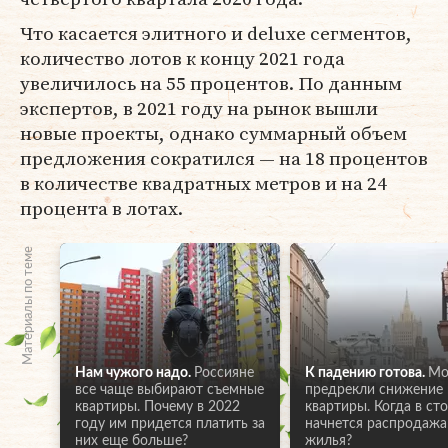
Что касается элитного и deluxe сегментов,
количество лотов к концу 2021 года
увеличилось на 55 процентов. По данным
экспертов, в 2021 году на рынок вышли
новые проекты, однако суммарный объем
предложения сократился — на 18 процентов
в количестве квадратных метров и на 24
процента в лотах.
Материалы по теме
Нам чужого надо.
Россияне
К падению готова.
Мо
все чаще выбирают съемные
предрекли снижение 
квартиры. Почему в 2022
квартиры. Когда в ст
году им придется платить за
начнется распродажа
них еще больше?
жилья?