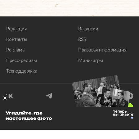
Редакция
Вакансии
Контакты
RSS
Реклама
Правовая информация
Пресс-релизы
Мини-игры
Техподдержка
18
+
Угадайте, где
настоящее фото
© 1999–2026 Все права защищены.
ООО «Лента.Ру»
Лента добра