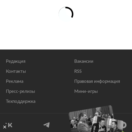
Редакция
Вакансии
Контакты
RSS
Реклама
Правовая информация
Пресс-релизы
Мини-игры
Техподдержка