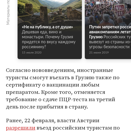
Материалы по теме
«Не на публику, а от души»
Путин запретил росс
Дешевая еда, вино и
авиакомпаниям летат
монастыри. Почему Грузия
Грузию
Российских т
придется по вкусу каждому
вывезут из страны из-
россиянину?
угрозы безопасности
15 июля 2020
21 июня 2019
Согласно нововведениям, иностранные
туристы смогут въехать в Грузию также по
сертификату о вакцинации любым
препаратом. Кроме того, отменяется
требование о сдаче ПЦР-теста на третий
день после прибытия в страну.
Ранее, 22 февраля, власти Австрии
разрешили
въезд российским туристам по