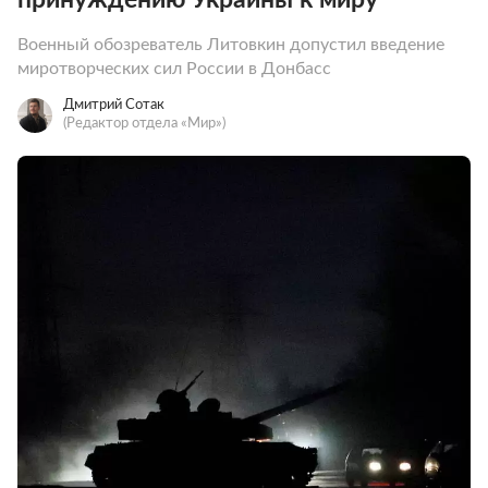
Военный обозреватель Литовкин допустил введение
миротворческих сил России в Донбасс
Дмитрий Сотак
(Редактор отдела «Мир»)