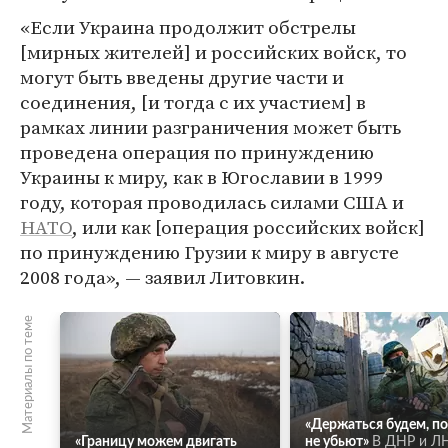
«Если Украина продолжит обстрелы
[мирных жителей] и российских войск, то
могут быть введены другие части и
соединения, [и тогда с их участием] в
рамках линии разграничения может быть
проведена операция по принуждению
Украины к миру, как в Югославии в 1999
году, которая проводилась силами США и
НАТО
, или как [операция российских войск]
по принуждению Грузии к миру в августе
2008 года», — заявил Литовкин.
Материалы по теме
«Держаться будем, по
«Границу можем двигать
не убьют»
В ДНР и Л