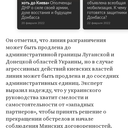
хоть до Киева»
Ополченцы
объявлена всеобщая
ДНР о силе своей армии,
мобилизация. К чему
духе восстания и будущем
готовятся защитники
Донбасса
Донбасса?
20 февраля 2022
22 февраля 2022
Он отметил, что линия разграничения
может быть продлена до
административной границы Луганской и
Донецкой областей Украины, но в случае
агрессивных действий киевских властей
линия может быть продлена и до соседних
административных единиц. Эксперт
выразил надежду, что у украинского
руководства хватит смелости и
самостоятельности от «западных
партнеров», чтобы принять решение о
прекращении обстрелов и начале
соблюдения Минских договоренностей.